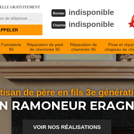
PELLE GRATUITEMENT
indisponible
Bureau
indisponible
Chantier
Fumisterie
Réparation de pied
Réparation de
Pose et répar
95
de cheminée 95
cheminée 95
chapeau de ch
tisan de père en fils 3e générat
N RAMONEUR ERAGN
VOIR NOS RÉALISATIONS