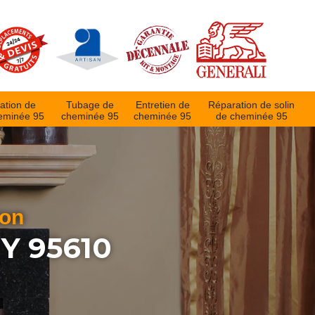
ation de
Tubage de
Entretien de
Réparation de solin
eminée 95
cheminée 95
cheminée 95
de cheminée 95
ion
Y 95610