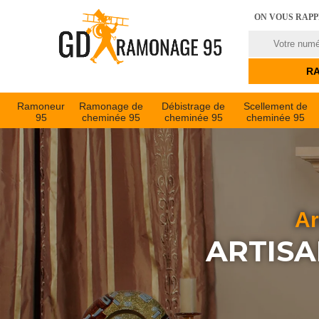
ON VOUS RAP
Ramoneur
Ramonage de
Débistrage de
Scellement de
95
cheminée 95
cheminée 95
cheminée 95
Ar
ARTISA