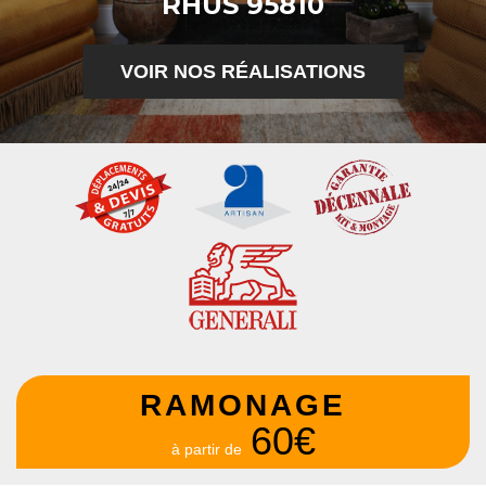
RHUS 95810
VOIR NOS RÉALISATIONS
RAMONAGE
60€
à partir de