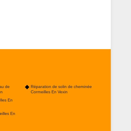
au de
Réparation de solin de cheminée
in
Cormeilles En Vexin
lles En
illes En