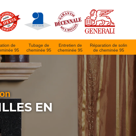
ation de
Tubage de
Entretien de
Réparation de solin
eminée 95
cheminée 95
cheminée 95
de cheminée 95
ion
LLES EN