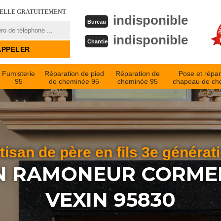
PELLE GRATUITEMENT
indisponible
Bureau
indisponible
Chantier
Fumisterie
Réparation de pied
Réparation de
Pose et répar
95
de cheminée 95
cheminée 95
chapeau de ch
tisan de père en fils 3e générat
N RAMONEUR CORMEI
VEXIN 95830