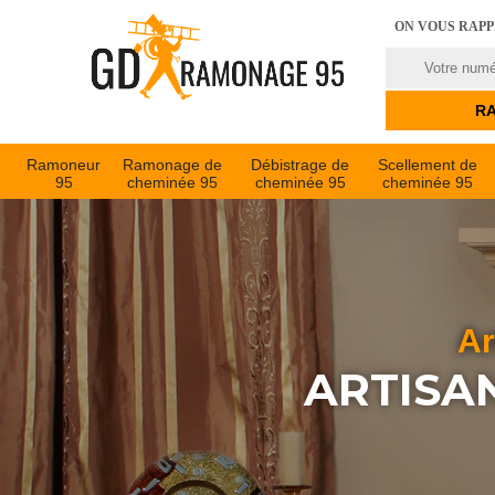
ON VOUS RAP
Ramoneur
Ramonage de
Débistrage de
Scellement de
95
cheminée 95
cheminée 95
cheminée 95
Ar
ARTISA