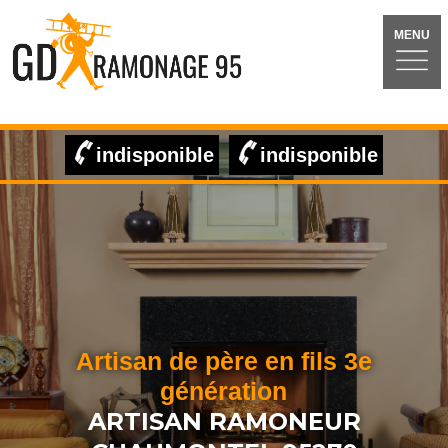
MENU
indisponible
indisponible
Artisan de père en fils 3e
génération
ARTISAN RAMONEUR