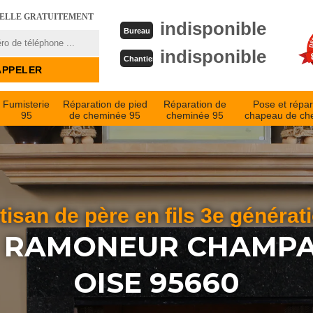
PELLE GRATUITEMENT
indisponible
Bureau
indisponible
Chantier
Fumisterie
Réparation de pied
Réparation de
Pose et répar
95
de cheminée 95
cheminée 95
chapeau de ch
tisan de père en fils 3e générat
N RAMONEUR CHAMPA
OISE 95660