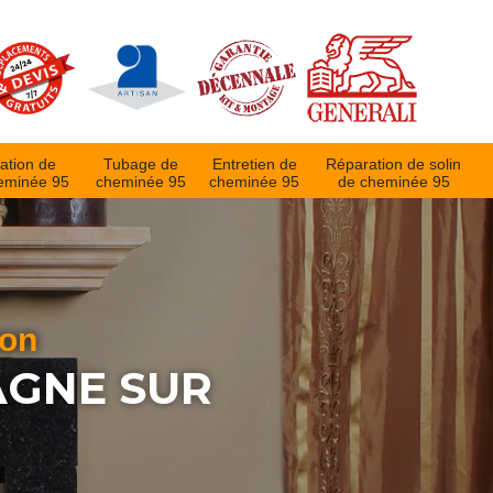
ation de
Tubage de
Entretien de
Réparation de solin
eminée 95
cheminée 95
cheminée 95
de cheminée 95
ion
GNE SUR