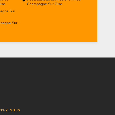
ise
Champagne Sur Oise
agne Sur
mpagne Sur
TEZ-NOUS