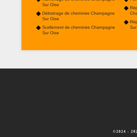
Sur Oise
Rép
Débistrage de cheminée Champagne
Ch
Sur Oise
Rép
Scellement de cheminée Champagne
Sur
Sur Oise
©2024 - 2