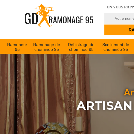
ON VOUS RAP
Ramoneur
Ramonage de
Débistrage de
Scellement de
95
cheminée 95
cheminée 95
cheminée 95
Ar
ARTISA