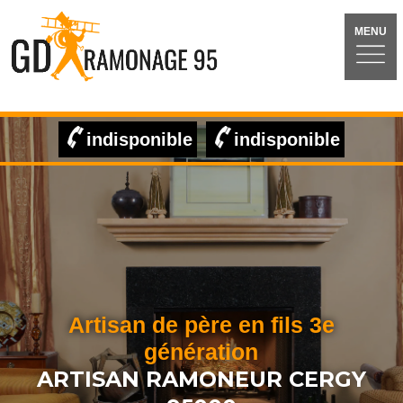
MENU
indisponible
indisponible
Artisan de père en fils 3e
génération
ARTISAN RAMONEUR CERGY