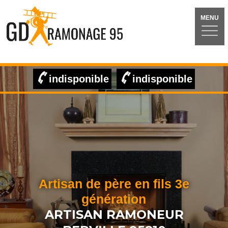
MENU
indisponible
indisponible
Artisan de père en fils 3e
génération
ARTISAN RAMONEUR