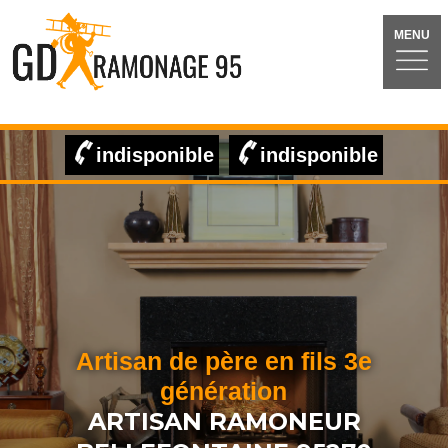
MENU
indisponible
indisponible
Artisan de père en fils 3e
génération
ARTISAN RAMONEUR