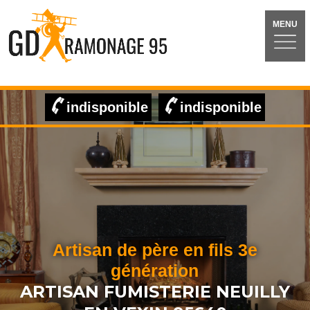
MENU
indisponible
indisponible
Artisan de père en fils 3e
génération
ARTISAN FUMISTERIE NEUILLY