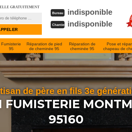
PELLE GRATUITEMENT
indisponible
Bureau
indisponible
Chantier
Fumisterie
Réparation de pied
Réparation de
Pose et répar
95
de cheminée 95
cheminée 95
chapeau de ch
tisan de père en fils 3e générat
N FUMISTERIE MONT
95160