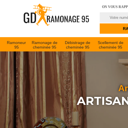
ON VOUS RAP
Ramoneur
Ramonage de
Débistrage de
Scellement de
95
cheminée 95
cheminée 95
cheminée 95
Ar
ARTISA