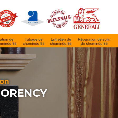
ation de
Tubage de
Entretien de
Réparation de solin
eminée 95
cheminée 95
cheminée 95
de cheminée 95
ion
MORENCY