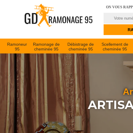
ON VOUS RAP
Ramoneur
Ramonage de
Débistrage de
Scellement de
95
cheminée 95
cheminée 95
cheminée 95
Ar
ARTISA