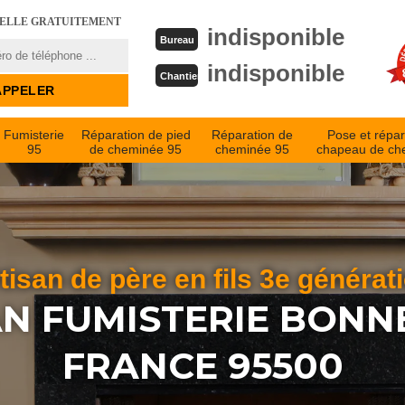
PELLE GRATUITEMENT
indisponible
Bureau
indisponible
Chantier
Fumisterie
Réparation de pied
Réparation de
Pose et répar
95
de cheminée 95
cheminée 95
chapeau de ch
tisan de père en fils 3e générat
N FUMISTERIE BONN
FRANCE 95500