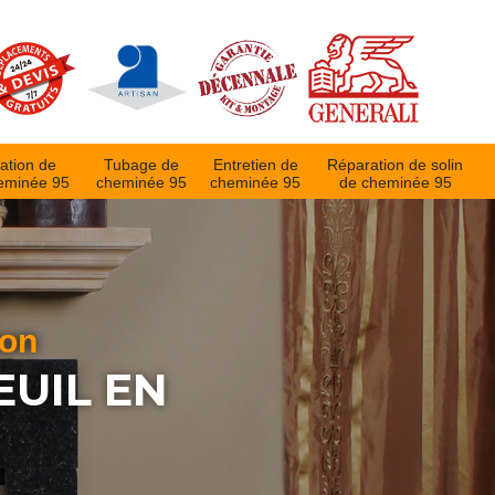
ation de
Tubage de
Entretien de
Réparation de solin
eminée 95
cheminée 95
cheminée 95
de cheminée 95
ion
EUIL EN